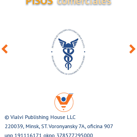
PISOS
comerciales
© Vialvi Publishing House LLC
220039, Minsk, ST. Voronyansky 7A, oficina 907
unp 191116171 okpo 378577295000